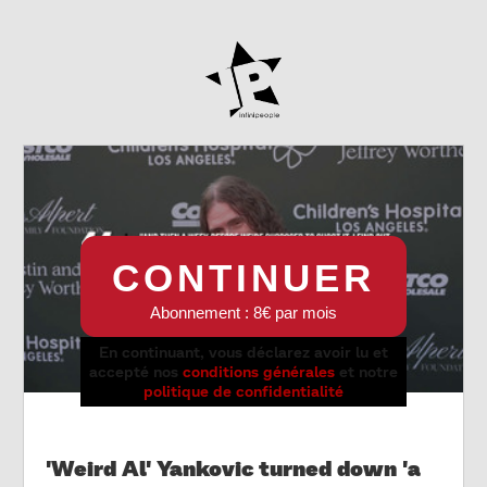
CONTINUER
Abonnement : 8€ par mois
En continuant, vous déclarez avoir lu et
accepté nos
conditions générales
et notre
politique de confidentialité
'Weird Al' Yankovic turned down 'a