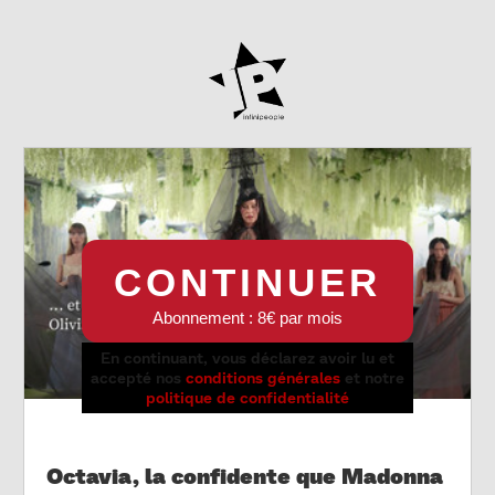
CONTINUER
Abonnement : 8€ par mois
En continuant, vous déclarez avoir lu et
accepté nos
conditions générales
et notre
politique de confidentialité
Octavia, la confidente que Madonna