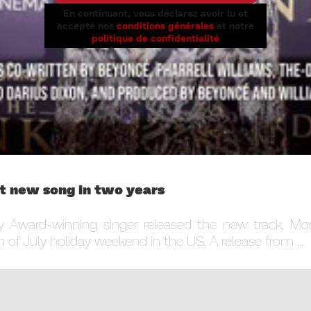
En continuant, vous déclarez avoir lu et
accepté nos
conditions générales
et notre
politique de confidentialité
t new song in two years
Award-winning singer released the new track, Mo
h of July holiday weekend in the US. A release from ...