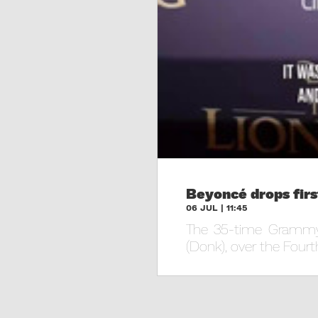
Beyoncé drops firs
06 JUL | 11:45
The 35-time Grammy 
(Donk), over the Fourt