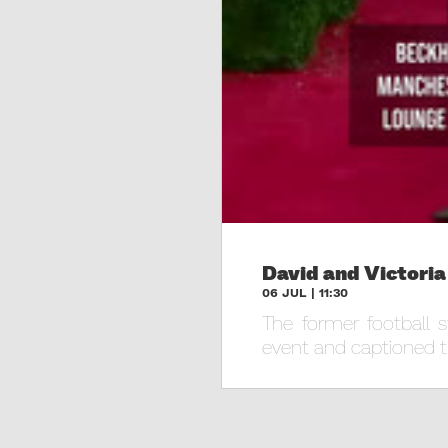
David and Victori
06 JUL | 11:30
The former football 
event and captioned th