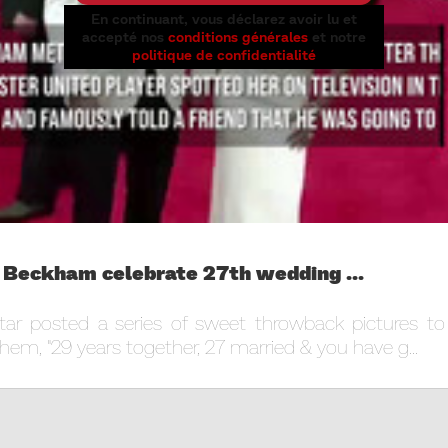
En continuant, vous déclarez avoir lu et
accepté nos
conditions générales
et notre
politique de confidentialité
a Beckham celebrate 27th wedding ...
star posted a series of sweet throwback pictures t
em, "29 years together, 27 married & you have g...