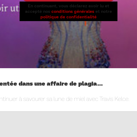
En continuant, vous déclarez avoir lu et
accepté nos
conditions générales
et notre
politique de confidentialité
entée dans une affaire de plagia...
inuer à savourer sa lune de miel avec Travis Kelce.