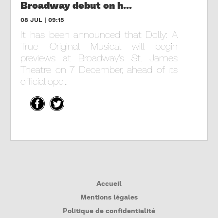
Broadway debut on h...
08 JUL | 09:15
It has been announced that Dolly: A
True Original Musical will begin
previews at Broadway's St. James
Theatre on 7 December, ahead of its
official ope...
Accueil
Mentions légales
Politique de confidentialité