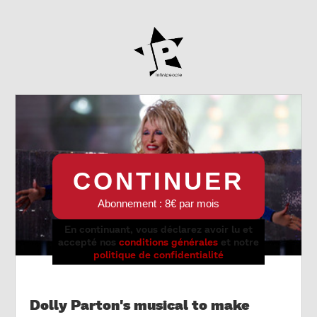
CONTINUER
Abonnement : 8€ par mois
En continuant, vous déclarez avoir lu et
accepté nos
conditions générales
et notre
politique de confidentialité
Dolly Parton's musical to make